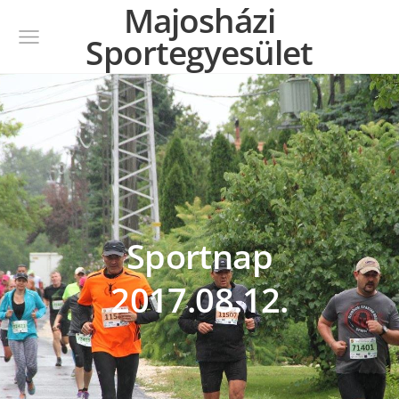
Majosházi
Sportegyesület
Sportnap
2017.08.12.